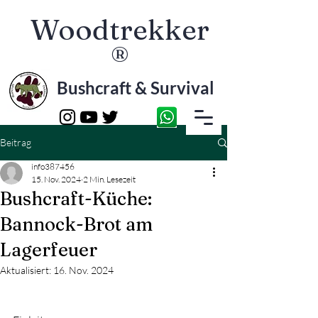
Woodtrekker
®
Bushcraft & Survival
Beitrag
info387456
15. Nov. 2024
2 Min. Lesezeit
Bushcraft-Küche:
Bannock-Brot am
Lagerfeuer
Aktualisiert:
16. Nov. 2024