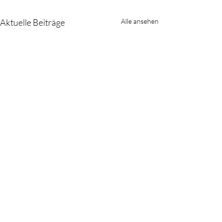
Aktuelle Beiträge
Alle ansehen
Wärme aus der
Schüssel:
Gewürzmischungen für